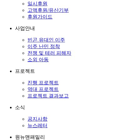
일시후원
고액후원/유산기부
후원가이드
사업안내
빈곤 유대인 이주
이주 난민 정착
전쟁 및 테러 피해자
소외 아동
프로젝트
진행 프로젝트
역대 프로젝트
프로젝트 결과보고
소식
공지사항
뉴스레터
원뉴맨패밀리