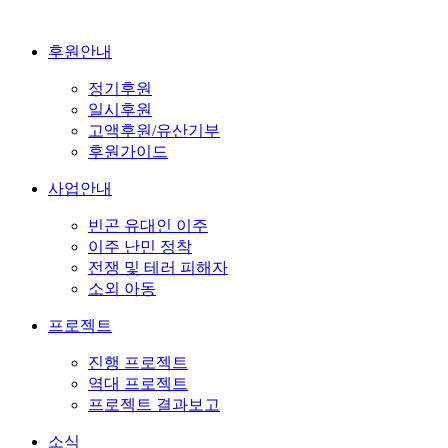
후원안내
정기후원
일시후원
고액후원/유산기부
후원가이드
사업안내
빈곤 유대인 이주
이주 난민 정착
전쟁 및 테러 피해자
소외 아동
프로젝트
진행 프로젝트
역대 프로젝트
프로젝트 결과보고
소식