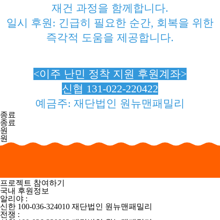
재건 과정을 함께합니다.
일시 후원: 긴급히 필요한 순간, 회복을 위한
즉각적 도움을 제공합니다.
<이주 난민 정착 지원 후원계좌>
신협 131-022-220422
예금주: 재단법인 원뉴맨패밀리
종료
종료
원
원
프로젝트 참여하기
국내 후원정보
알리야 :
신한 100-036-324010 재단법인 원뉴맨패밀리
전쟁 :