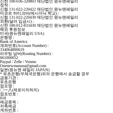
신한 100-036-320803 재단법인 원뉴맨패밀리
정착 :
신협 131-022-220422 재단법인 원뉴맨패밀리
마코르 하티크바(메시아닉 학교) :
신협 131-022-220439 재단법인 원뉴맨패밀리
외환(달러 입금시) :
신한 180-012-833430 재단법인 원뉴맨패밀리
해외 후원정보
미국(원뉴맨패밀리 USA)
은행명 :
Bank of America
계좌번호(Account Number) :
334064890619
라우팅 넘버(Routing Number) :
061000052
Paypal / Zelle / Venmo
Onenewmanusa@gmail.com
일본(원뉴맨 패밀리 JAPAN)
* 유초은행(우체국은행)외의 은행에서 송금할 경우
금융기관 :
유초은행
점포명 :
〇一八(제로이치하치)
점포번호 :
018
예금종목 :
저축예금
계좌번호 :