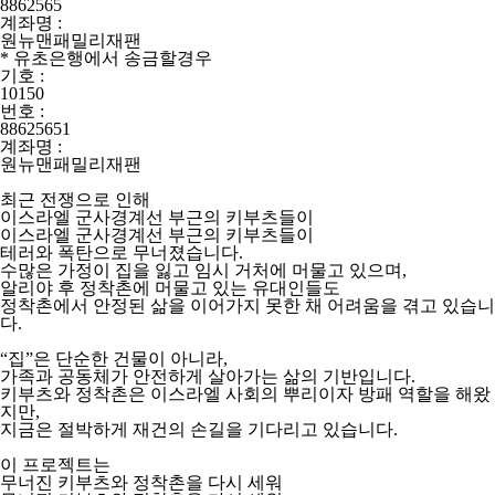
8862565
계좌명 :
원뉴맨패밀리재팬
* 유초은행에서 송금할경우
기호 :
10150
번호 :
88625651
계좌명 :
원뉴맨패밀리재팬
최근 전쟁으로 인해
이스라엘 군사경계선 부근의 키부츠들이
이스라엘 군사경계선 부근의 키부츠들이
테러와 폭탄으로 무너졌습니다.
수많은 가정이 집을 잃고 임시 거처에 머물고 있으며,
알리야 후 정착촌에 머물고 있는 유대인들도
정착촌에서 안정된 삶을 이어가지 못한 채 어려움을 겪고 있습니
다.
“집”은 단순한 건물이 아니라,
가족과 공동체가 안전하게 살아가는 삶의 기반입니다.
키부츠와 정착촌은 이스라엘 사회의 뿌리이자 방패 역할을 해왔
지만,
지금은 절박하게 재건의 손길을 기다리고 있습니다.
이 프로젝트는
무너진 키부츠와 정착촌을 다시 세워