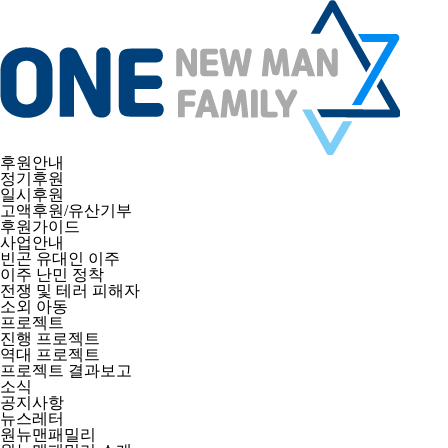
후원안내
정기후원
일시후원
고액후원/유산기부
후원가이드
사업안내
빈곤 유대인 이주
이주 난민 정착
전쟁 및 테러 피해자
소외 아동
프로젝트
진행 프로젝트
역대 프로젝트
프로젝트 결과보고
소식
공지사항
뉴스레터
원뉴맨패밀리